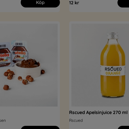
Köp
12 kr
Rscued Apelsinjuice 270 ml
sen
Rscued