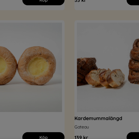
53 kr
Köp
Kardemummalängd
Gateau
139 kr
Köp