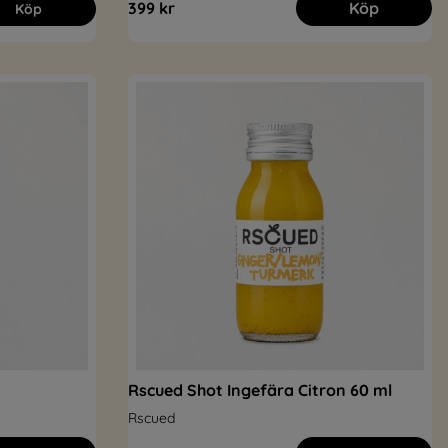
399 kr
Köp
Köp
Rscued Shot Ingefära Citron 60 ml
Rscued