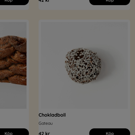
42 kr
Köp
Köp
Chokladboll
Gateau
42 kr
Köp
Köp