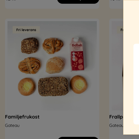
Familjefrukost
Frallpaketet
Gateau
Gateau