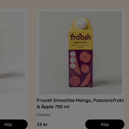
Froosh Smoothie Mango, Passionsfrukt
& Äpple 750 ml
Gateau
53 kr
Köp
Köp