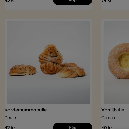
45 kr
74 kr
Köp
Kardemummabulle
Vaniljbulle
Gateau
Gateau
42 kr
40 kr
Köp