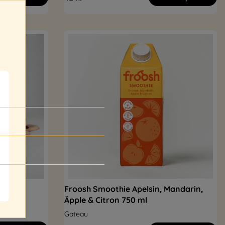
Froosh Smoothie Apelsin, Mandarin,
Äpple & Citron 750 ml
Gateau