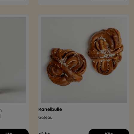
,
Kanelbulle
l
Gateau