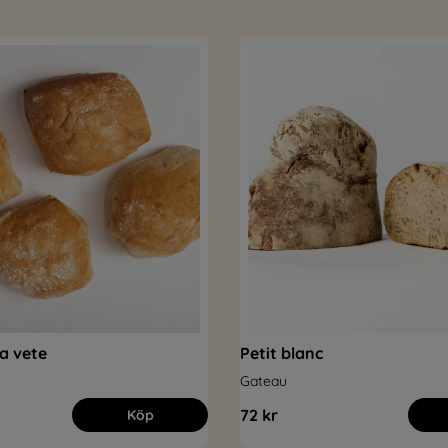
a vete
Petit blanc
Gateau
72 kr
Köp