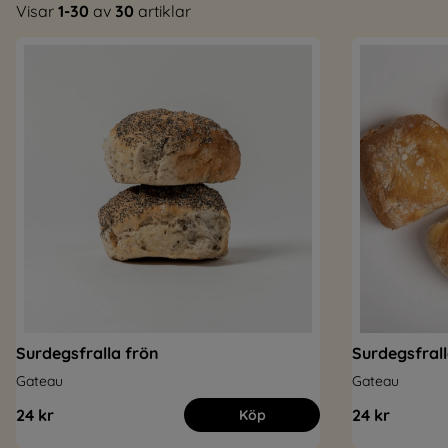
Visar
1-30
av
30
artiklar
Surdegsfralla frön
Surdegsfrall
Gateau
Gateau
24 kr
24 kr
Köp