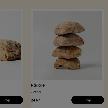
Rågare
Gateau
24 kr
Köp
Köp