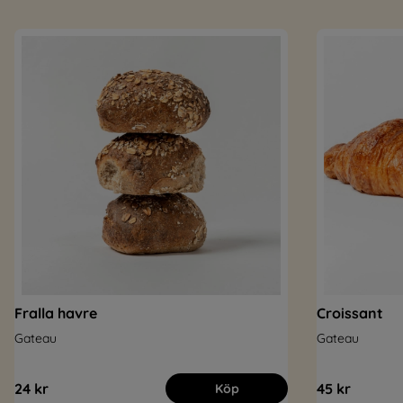
Fralla havre
Croissant
Gateau
Gateau
24 kr
45 kr
Köp