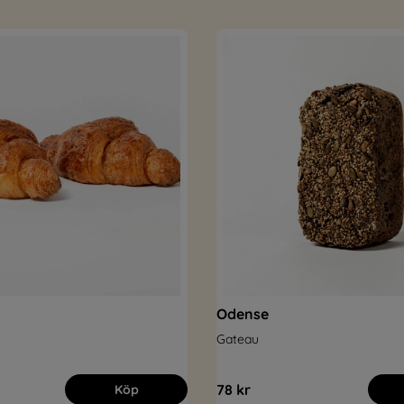
Odense
Gateau
78 kr
Köp