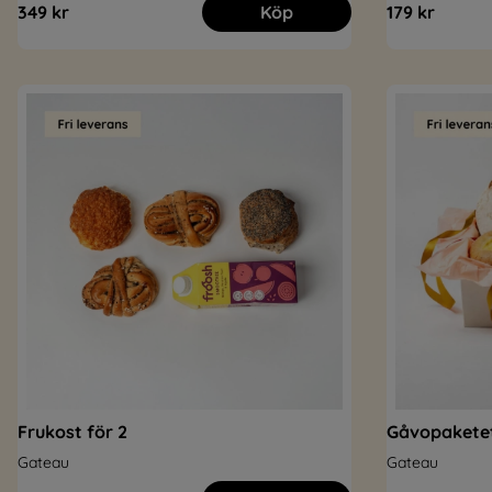
349 kr
Köp
179 kr
Frukost för 2
Gåvopakete
Gateau
Gateau