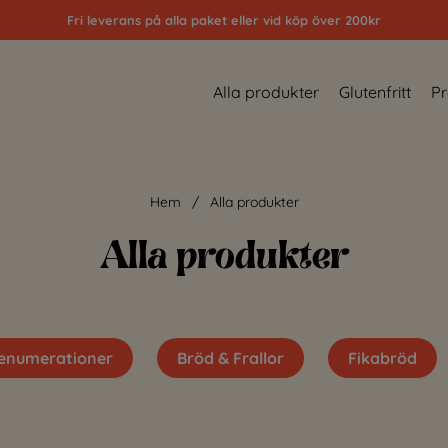
Fri leverans på alla paket eller vid köp över 200kr
Alla produkter
Glutenfritt
Pr
Hem
Alla produkter
Alla produkter
enumerationer
Bröd & Frallor
Fikabröd