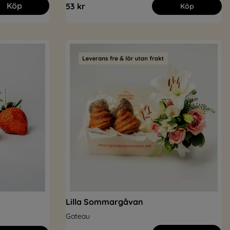
Köp
53 kr
Köp
Lilla Sommargåvan
Gateau