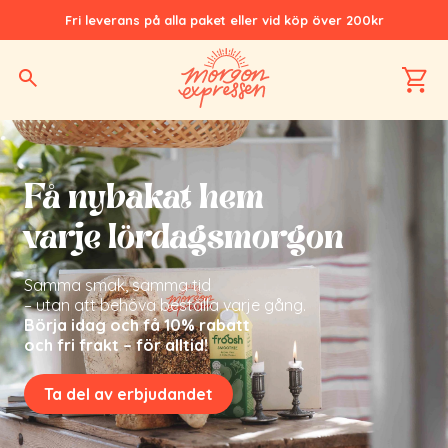
Fri leverans på alla paket eller vid köp över 200kr
Hem
Prenumeration
Få nybakat hem
varje lördagsmorgon
Samma smak, samma tid
– utan att behöva beställa varje gång.
Börja idag och få 10% rabatt
och fri frakt – för alltid!
Ta del av erbjudandet