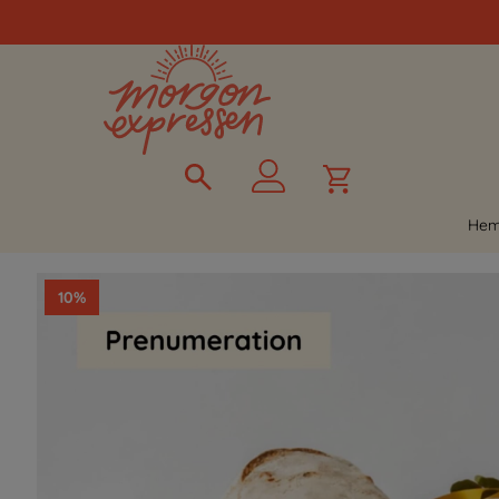
He
10