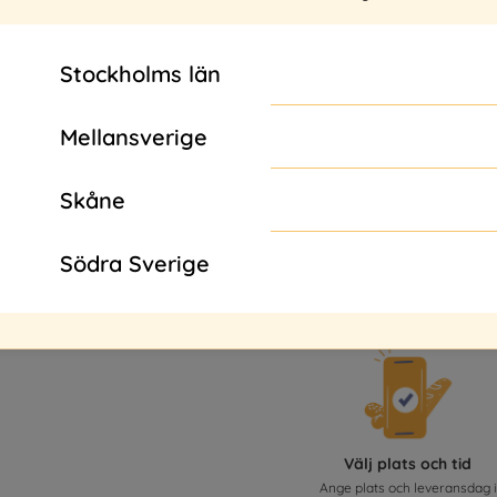
Stockholms län
PRODUKTBESKRIVNING
2 st. Frallor / 1 st. Limpa
Mellansverige
2 st. Fikabröd
1 st. Smoothie / 2 st. Juic
Skåne
Se innehållsförteckning
här
.
Södra Sverige
Välj plats och tid
Ange plats och leveransdag i