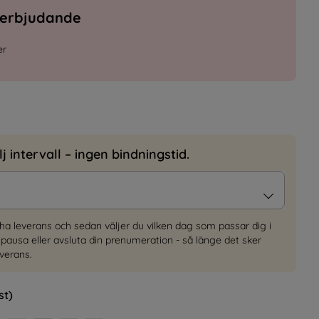
serbjudande
er
 intervall – ingen bindningstid.
ll ha leverans och sedan väljer du vilken dag som passar dig i
pausa eller avsluta din prenumeration - så länge det sker
verans.
st)