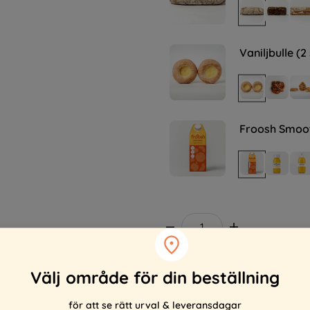
Vaniljbulle (2 
Froosh Smooth
Välj område för din beställning
Lägg i önskelistan
för att se rätt urval & leveransdagar