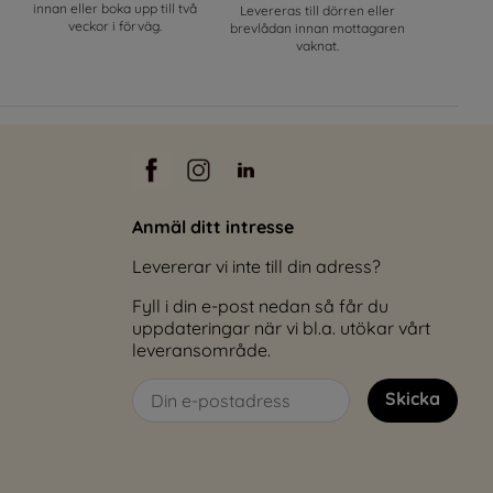
innan eller boka upp till två
Levereras till dörren eller
veckor i förväg.
brevlådan innan mottagaren
vaknat.
Anmäl ditt intresse
Levererar vi inte till din adress?
Fyll i din e-post nedan så får du
uppdateringar när vi bl.a. utökar vårt
leveransområde.
Skicka