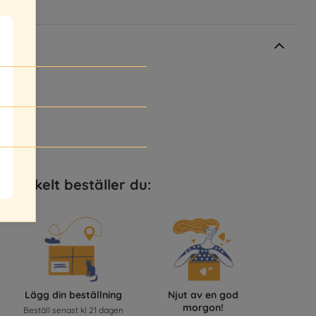
e
Så enkelt beställer du:
Lägg din beställning
Njut av en god
morgon!
Beställ senast kl 21 dagen