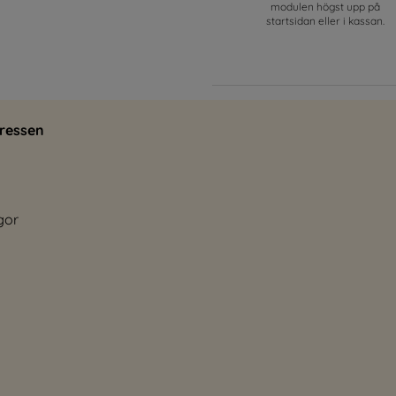
modulen högst upp på
startsidan eller i kassan.
ressen
gor