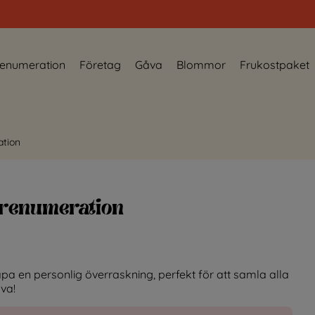
enumeration
Företag
Gåva
Blommor
Frukostpaket
ation
Prenumeration
kapa en personlig överraskning, perfekt för att samla alla
va!