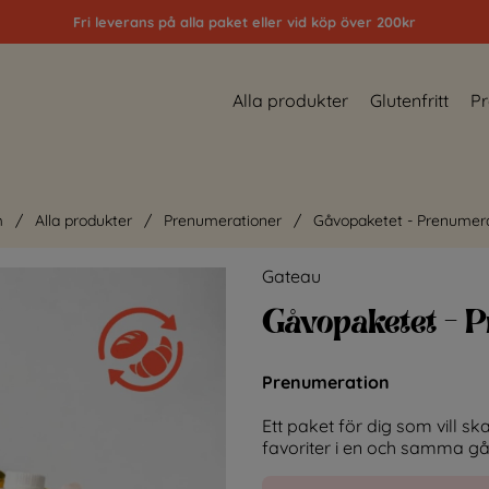
Fri leverans på alla paket eller vid köp över 200kr
Alla produkter
Glutenfritt
Pr
m
Alla produkter
Prenumerationer
Gåvopaketet - Prenumer
Gateau
Gåvopaketet - 
Prenumeration
Ett paket för dig som vill s
favoriter i en och samma gå