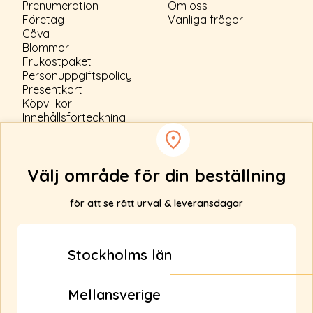
Prenumeration
Om oss
Företag
Vanliga frågor
Gåva
Blommor
Frukostpaket
Personuppgiftspolicy
Presentkort
Köpvillkor
Innehållsförteckning
Cookiepolicy
Välj område för din beställning
för att se rätt urval & leveransdagar
Anmäl ditt intresse
Levererar vi inte till din adress?
Stockholms län
Fyll i din e-post nedan så får du uppdateringar när
vi bl.a. utökar vårt leveransområde.
Mellansverige
Skicka