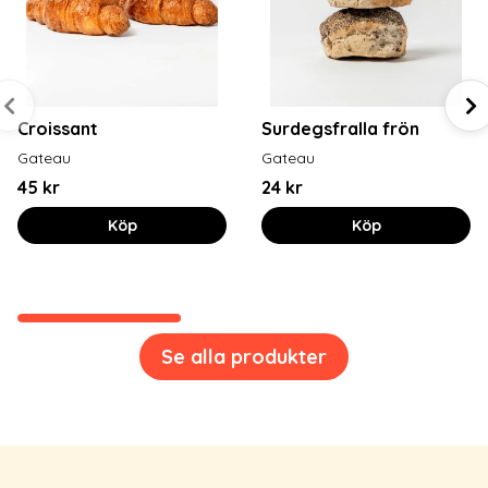
Croissant
Surdegsfralla frön
Gateau
Gateau
45 kr
24 kr
Köp
Köp
Se alla produkter