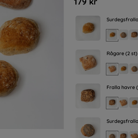
179
kr
Surdegsfralla
Rågare (2 st)
Fralla havre (
Surdegsfralla