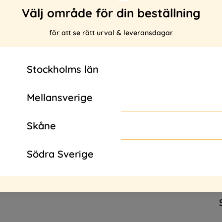
Välj område för din beställning
för att se rätt urval & leveransdagar
Stockholms län
Lägg i önskelistan
Mellansverige
Skåne
PRODUKTBESKRIVNING
8 st. Frallor
Södra Sverige
Se innehållsförteckning
här
.