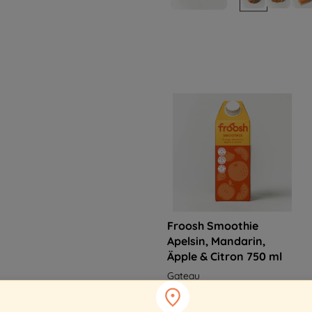
Froosh Smoothie
Apelsin, Mandarin,
Äpple & Citron 750 ml
Gateau
53 kr
Köp