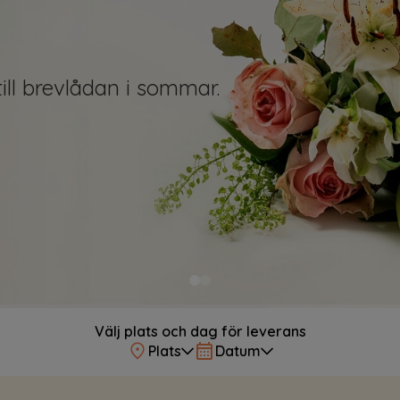
ns
rat hem till dig
Välj plats och dag för leverans
Plats
Datum