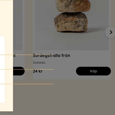
on 60 ml
Surdegsfralla frön
Gateau
24 kr
Köp
Köp