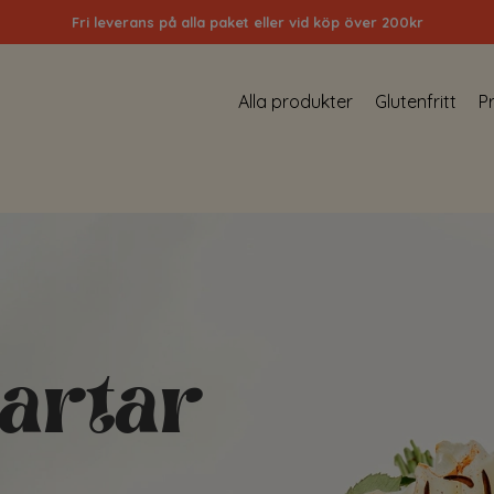
Beställ senast kl 21:00 dagen innan (15/18 i vissa områden)
Alla produkter
Glutenfritt
P
 med