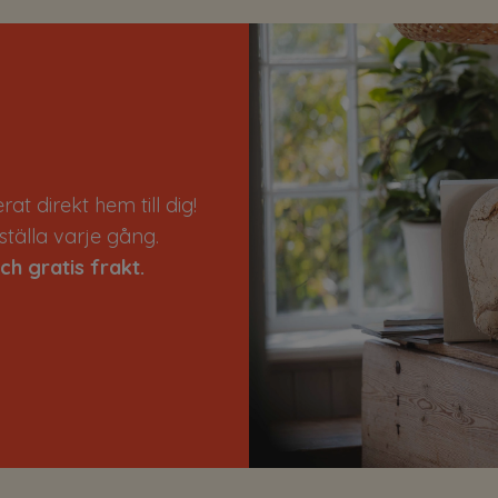
t direkt hem till dig!
tälla varje gång.
ch gratis frakt.