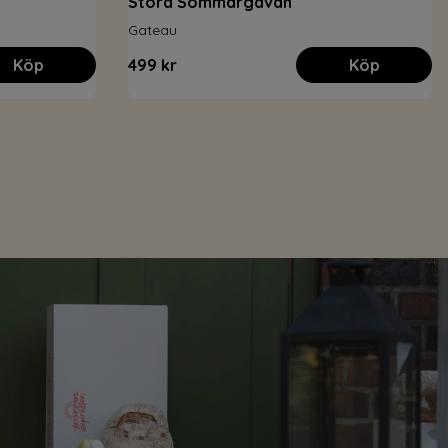
Stora Sommargåvan
Gateau
Köp
499 kr
Köp