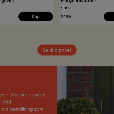
argåvan
Morgonfavoriten
Gateau
Köp
249 kr
Se alla paket
rar till kontor i södra
a.
Välj
 din beställning som