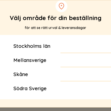
Välj område för din beställning
för att se rätt urval & leveransdagar
Stockholms län
Rscued Shot Ingefära Citr
Mellansverige
Rscued
22 kr
Köp
Skåne
Södra Sverige
Se alla produkter