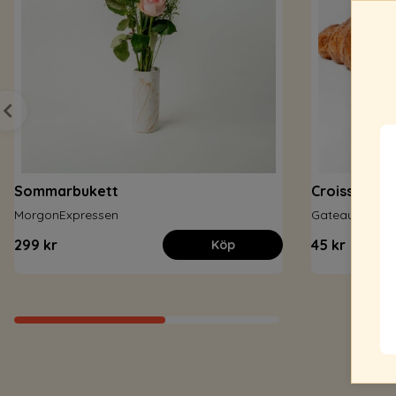
Sommarbukett
Croissant
MorgonExpressen
Gateau
299 kr
45 kr
Köp