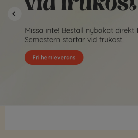
hemlevera
Nybakat bröd från bageriet, levere
– precis i tid för frukosten!
Beställ nu