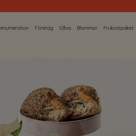
renumeration
Företag
Gåva
Blommor
Frukostpaket