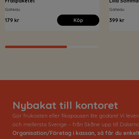
Frallpaketet
Lilla Somm
Gateau
Gateau
179 kr
Köp
399 kr
Nybakat till kontoret
Gör frukosten eller fikapausen lite godare! Vi levere
och mellersta Sverige – från Skåne upp till Dalarn
Organisation/Företag i kassan, så får du enkelt