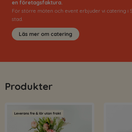
en företagsfaktura.
För större möten och event erbjuder vi catering 
stad.
Läs mer om catering
Produkter