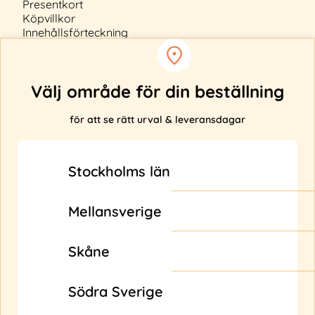
Presentkort
Köpvillkor
Innehållsförteckning
Cookiepolicy
Välj område för din beställning
för att se rätt urval & leveransdagar
Anmäl ditt intresse
Levererar vi inte till din adress?
Stockholms län
Fyll i din e-post nedan så får du uppdateringar när
vi bl.a. utökar vårt leveransområde.
Mellansverige
Skicka
Skåne
Morgonexpressen
en del av
Södra Sverige