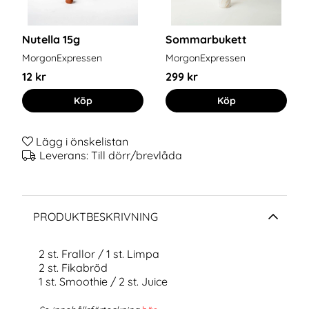
Nutella 15g
Sommarbukett
MorgonExpressen
MorgonExpressen
12 kr
299 kr
Köp
Köp
Lägg i önskelistan
Leverans:
Till dörr/brevlåda
PRODUKTBESKRIVNING
2 st. Frallor / 1 st. Limpa
2 st. Fikabröd
1 st. Smoothie / 2 st. Juice