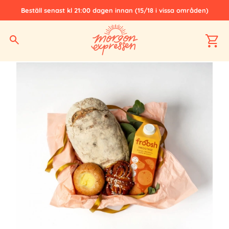
Beställ senast kl 21:00 dagen innan (15/18 i vissa områden)
Hem
Alla produkter
Frukostpaket
Gåvopaketet