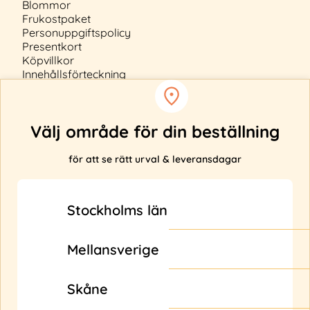
Blommor
Frukostpaket
Personuppgiftspolicy
Presentkort
Köpvillkor
Innehållsförteckning
Cookiepolicy
Välj område för din beställning
för att se rätt urval & leveransdagar
Anmäl ditt intresse
Levererar vi inte till din adress?
Stockholms län
Fyll i din e-post nedan så får du uppdateringar när
vi bl.a. utökar vårt leveransområde.
Mellansverige
Skicka
Skåne
Morgonexpressen