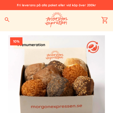
Fri leverans på alla paket eller vid köp över 200kr
Hem
Alla produkter
Prenumerationer
Frallpaketet - Prenumeration
10