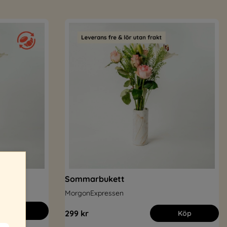
ation
Sommarbukett
MorgonExpressen
Köp
299 kr
Köp