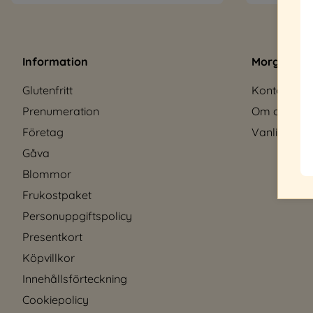
Information
Morgonexp
Glutenfritt
Kontakt
Prenumeration
Om oss
Företag
Vanliga frå
Gåva
Blommor
Frukostpaket
Personuppgiftspolicy
Presentkort
Köpvillkor
Innehållsförteckning
Cookiepolicy