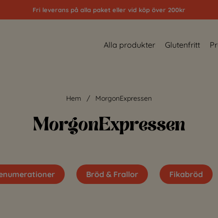
Fri leverans på alla paket eller vid köp över 200kr
Alla produkter
Glutenfritt
Pr
Hem
MorgonExpressen
MorgonExpressen
enumerationer
Bröd & Frallor
Fikabröd