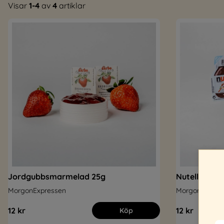
Visar
1-4
av
4
artiklar
Jordgubbsmarmelad 25g
Nutella 15g
MorgonExpressen
MorgonExpres
12 kr
12 kr
Köp