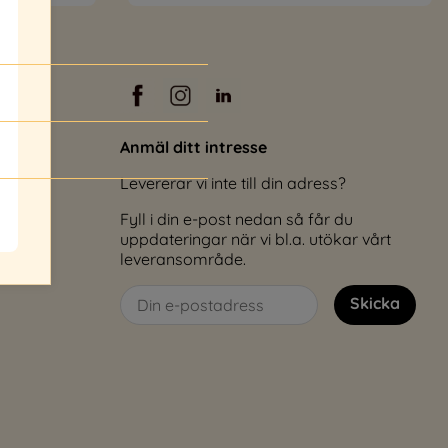
Anmäl ditt intresse
Levererar vi inte till din adress?
Fyll i din e-post nedan så får du
uppdateringar när vi bl.a. utökar vårt
leveransområde.
Skicka