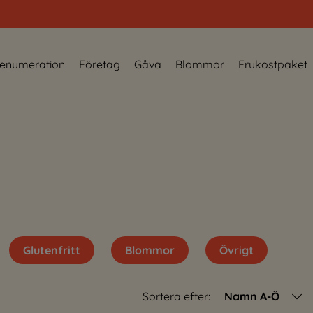
enumeration
Företag
Gåva
Blommor
Frukostpaket
Glutenfritt
Blommor
Övrigt
Sortera efter:
Namn A-Ö