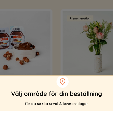
Sommarbukett - Prenumer
Välj område för din beställning
sen
MorgonExpressen
199 kr
för att se rätt urval & leveransdagar
Köp
299 kr