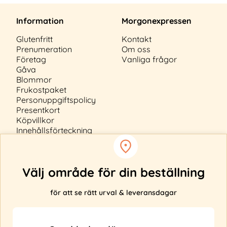
Information
Morgonexpressen
Glutenfritt
Kontakt
Prenumeration
Om oss
Företag
Vanliga frågor
Gåva
Blommor
Frukostpaket
Personuppgiftspolicy
Presentkort
Köpvillkor
Innehållsförteckning
Cookiepolicy
Välj område för din beställning
för att se rätt urval & leveransdagar
Anmäl ditt intresse
Levererar vi inte till din adress?