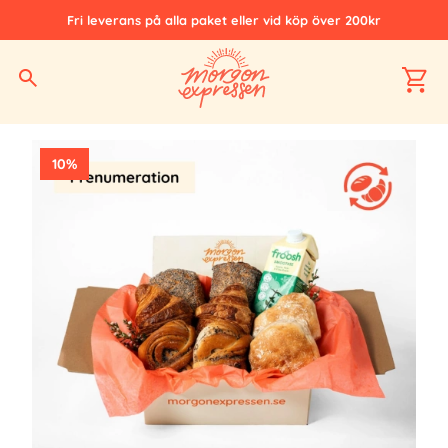
Fri leverans på alla paket eller vid köp över 200kr
Hem
Alla produkter
Prenumerationer
Prenumerationspaketet
10