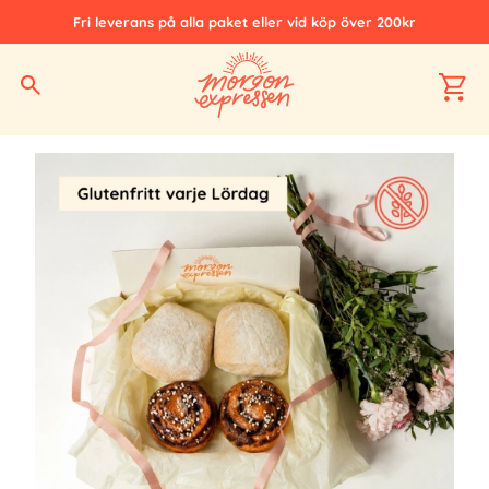
Fri leverans på alla paket eller vid köp över 200kr
Hem
Alla produkter
Glutenfritt
Lilla Glutenfria Blomster-gåvan