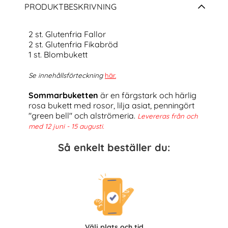
PRODUKTBESKRIVNING
2 st. Glutenfria Fallor
2 st. Glutenfria Fikabröd
1 st. Blombukett
Se innehållsförteckning
här
.
Sommarbuketten
är en färgstark och härlig
rosa bukett med rosor
, lilja asiat, penningört
"green bell" och alströmeria.
Levereras från och
med 12 juni - 15 augusti.
Så enkelt beställer du:
Välj plats och tid