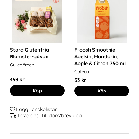
Stora Glutenfria
Froosh Smoothie
Blomster-gåvan
Apelsin, Mandarin,
Äpple & Citron 750 ml
Gullegården
Gateau
499 kr
53 kr
Köp
Köp
Lägg i önskelistan
Leverans:
Till dörr/brevlåda