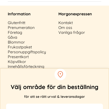
Information
Morgonexpressen
Glutenfritt
Kontakt
Prenumeration
Om oss
Företag
Vanliga frågor
Gåva
Blommor
Frukostpaket
Personuppgiftspolicy
Presentkort
Köpvillkor
Innehållsförteckning
Cookiepolicy
Välj område för din beställning
för att se rätt urval & leveransdagar
Anmäl ditt intresse
Levererar vi inte till din adress?