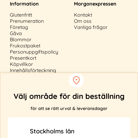
Information
Morgonexpressen
Glutenfritt
Kontakt
Prenumeration
Om oss
Företag
Vanliga frågor
Gåva
Blommor
Frukostpaket
Personuppgiftspolicy
Presentkort
Köpvillkor
Innehållsförteckning
Cookiepolicy
Välj område för din beställning
för att se rätt urval & leveransdagar
Anmäl ditt intresse
Levererar vi inte till din adress?
Stockholms län
Fyll i din e-post nedan så får du uppdateringar när