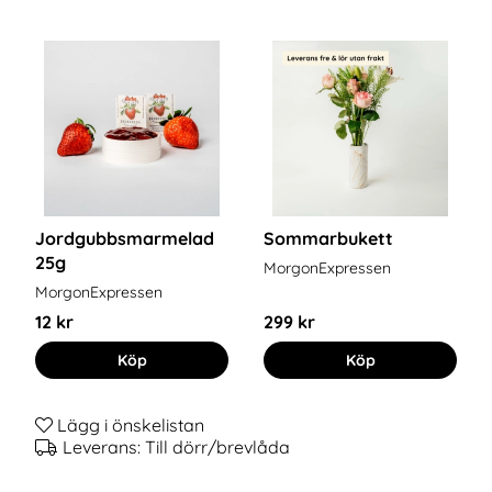
Jordgubbsmarmelad
Sommarbukett
25g
MorgonExpressen
MorgonExpressen
12 kr
299 kr
Köp
Köp
Lägg i önskelistan
Leverans:
Till dörr/brevlåda