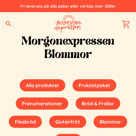
Fri leverans på alla paket eller vid köp över 200kr
Hem
Morgonexpressen Blommor
Morgonexpressen
Blommor
Alla produkter
Frukostpaket
Prenumerationer
Bröd & Frallor
Fikabröd
Glutenfritt
Blommor