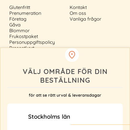
Glutenfritt
Kontakt
Prenumeration
Om oss
Företag
Vanliga frågor
Gåva
Blommor
Frukostpaket
Personuppgiftspolicy
Presentkort
Köpvillkor
Innehållsförteckning
Cookiepolicy
VÄLJ OMRÅDE FÖR DIN
BESTÄLLNING
för att se rätt urval & leveransdagar
Anmäl ditt intresse
Levererar vi inte till din adress?
Stockholms län
Fyll i din e-post nedan så får du uppdateringar när
vi bl.a. utökar vårt leveransområde.